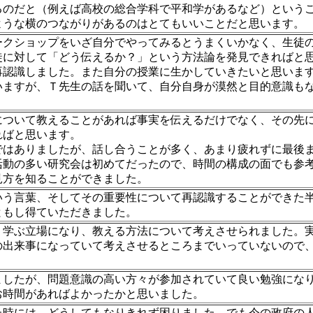
るのだと（例えば高校の総合学科で平和学があるなど）という
ような横のつながりがあるのはとてもいいことだと思います。
ークショップをいざ自分でやってみるとうまくいかなく、生徒
徒に対して「どう伝えるか？」という方法論を発見できればと
再認識しました。また自分の授業に生かしていきたいと思いま
いますが、Ｔ先生の話を聞いて、自分自身が漠然と目的意識も
について教えることがあれば事実を伝えるだけでなく、その先
ればと思います。
はありましたが、話し合うことが多く、あまり疲れずに最後ま
活動の多い研究会は初めてだったので、時間の構成の面でも参
見方を知ることができました。
いう言葉、そしてその重要性について再認識することができた
ともし得ていただきました。
く学ぶ立場になり、教える方法について考えさせられました。
の出来事になっていて考えさせるところまでいっていないので
ましたが、問題意識の高い方々が参加されていて良い勉強にな
お時間があればよかったかと思いました。
た時には、どうしてもなりきれず困りました。でも今の政府の