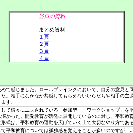
当日の資料
まとめ資料
１頁
２頁
３頁
４頁
ためて感じました。ロールプレイングにおいて、自分の意見と
した。相手になかなか共感してもらえないいらだちや相手の主
きます。
として様々に工夫されている「参加型」「ワークショップ」を
深かった。開発教育が活発に展開しているのに対し、平和教育
な形式は、平和教育の運動を広げていく上で大切なやり方であ
して平和教育については孤独感を覚えることが多いのですが、