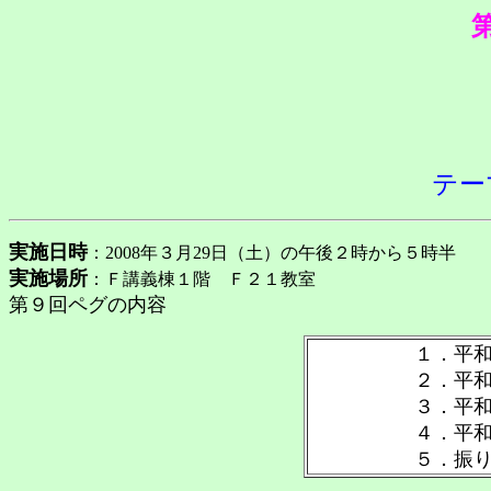
テー
実施日時
：
2008年３月29日（土）の午後２時から５時半
実施場所
：Ｆ講義棟１階 Ｆ２１教室
第９回ペグの内容
１．平
２．平
３．平
４．平
５．振