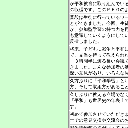
が平和教育に取り組んでい
の収穫です。このＰＥＧの
普段は生徒に行っているワ
とができました。今回、生
が、参加型学習の持つ力を
も意識していくようにして
反省しました。
将来、子どもに戦争と平和
で、見当を持って教えられ
３時間半に渡る長い会議で
きました。こんな参加者の
深い意見があり、いろんな
久方ぶりに「平和学習」と
方、そして取組方があるこ
久しぶりに教える立場でな
「平和」も世界史の年表上
す。
初めて参加させていただき
士での意見交換や交流会の
戦争博物館の役が回ってき