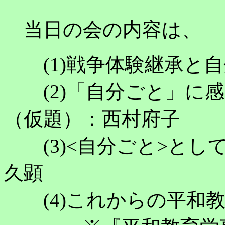
当日の会の内容
(1)戦争体験継承と自
(2)「自分ごと」に感
（仮題）：西村府子
(3)
<自分ごと>とし
久顕
(4)これからの平和教