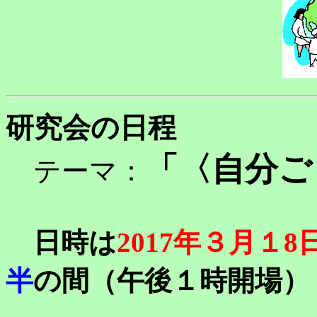
研究会の日程
「〈自分ご
テーマ：
日時は
2
017年３月１8
半
の間（午後１時開場）