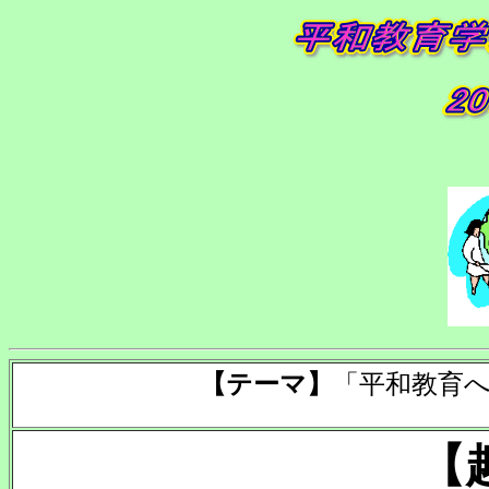
【テーマ】
「平和教育
【